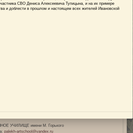
частника СВО Дениса Алексеевича Тупицына, и на их примере
ва и доблести в прошлом и настоящем всех жителей Ивановской
ОЕ УЧИЛИЩЕ имени М. Горького
та:
palekh-artschool@yandex.ru