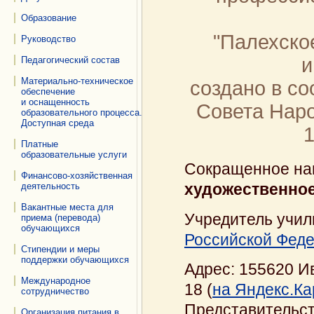
Образование
"Палехско
Руководство
и
Педагогический состав
Материально-техническое
создано в с
обеспечение
и оснащенность
Совета Нар
образовательного процесса.
Доступная среда
1
Платные
образовательные услуги
Сокращенное на
Финансово-хозяйственная
художественное
деятельность
Вакантные места для
Учредитель учи
приема (перевода)
обучающихся
Российской Фед
Стипендии и меры
поддержки обучающихся
Адрес: 155620 Ив
Международное
18 (
на Яндекс.Ка
сотрудничество
Представительст
Организация питания в