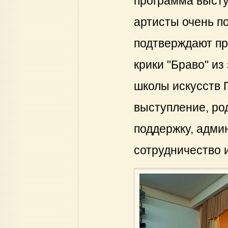
программа высту
артисты очень п
подтверждают п
крики "Браво" из
школы искусств 
выступление, род
поддержку, админ
сотрудничество 