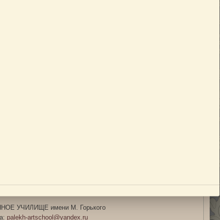
ОЕ УЧИЛИЩЕ имени М. Горького
та:
palekh-artschool@yandex.ru