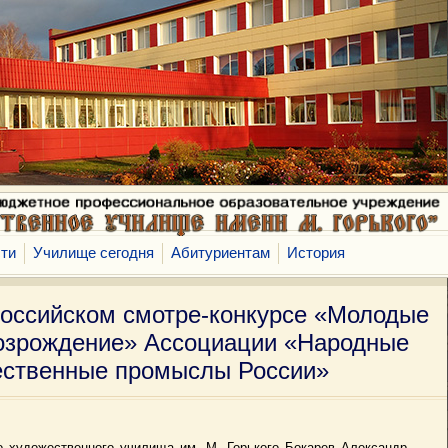
ти
Училище сегодня
Абитуриентам
История
оссийском смотре-конкурсе «Молодые
озрождение» Ассоциации «Народные
ественные промыслы России»
го художественного училища им. М. Горького Бокарев Александр