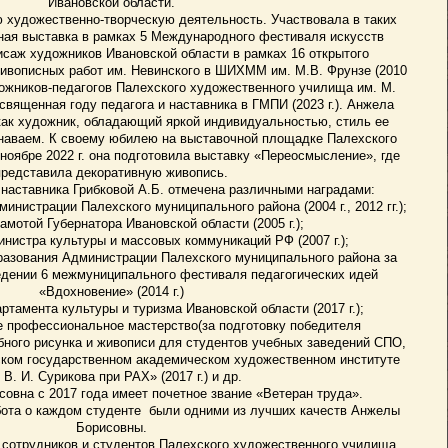
Ивановской области.
ю художественно-творческую деятельность. Участвовала в таких
ная выставка в рамках 5 Международного фестиваля искусств
исаж художников Ивановской области в рамках 16 открытого
ивописных работ им. Невинского в ШИХММ им. М.В. Фрунзе (2010
дожников-педагогов Палехского художественного училища им. М.
освященная году педагога и наставника в ГМПИ (2023 г.). Анжела
как художник, обладающий яркой индивидуальностью, стиль ее
знаваем. К своему юбилею на выставочной площадке Палехского
ноябре 2022 г. она подготовила выставку «Переосмысление», где
представила декоративную живопись.
 наставника Грибковой А.Б. отмечена различными наградами:
инистрации Палехского муниципального района (2004 г., 2012 гг.);
рамотой Губернатора Ивановской области (2005 г.);
нистра культуры и массовых коммуникаций РФ (2007 г.);
разования Администрации Палехского муниципального района за
едении 6 межмуниципального фестиваля педагогических идей
«Вдохновение» (2014 г.)
ртамента культуры и туризма Ивановской области (2017 г.);
е профессиональное мастерство(за подготовку победителя
бного рисунка и живописи для студентов учебных заведений СПО,
ском государственном академическом художественном институте
 В. И. Сурикова при РАХ» (2017 г.) и др.
овна с 2017 года имеет почетное звание «Ветеран труда».
бота о каждом студенте были одними из лучших качеств Анжелы
Борисовны.
 сотрудников и студентов Палехского художественного училища