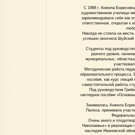
С 1998 г. Анжела Борисовн
художественном училище им. 
зарекомендовала себя как о
ответственная, открытая к 
любо
Никогда не стояла на месте
успешно окончила Шуйский 
Студенты под руководство
разного уровня, начин
муниципальных, областных
участвовал
Методическая работа педа
образовательного процесса. 
пособия, как курс лекций
самостоятельной работы студ
Под руководством Грибко
наглядное пособие «Основны
Занималась Анжела Борисо
Палеха: принимала участи
Федеральных
Очень много и плодотво
Николаевых» в реализации п
наследия Ивановской обла