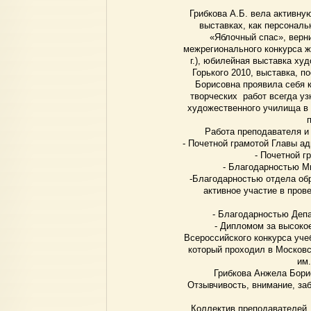
Грибкова А.Б. вела активну
выставках, как персональ
«Яблочный спас», верн
межрегионального конкурса ж
г.), юбилейная выставка ху
Горького 2010, выставка, п
Борисовна проявила себя 
творческих работ всегда у
художественного училища в 
Работа преподавателя и
- Почетной грамотой Главы адм
- Почетной г
- Благодарностью Ми
-Благодарностью отдела об
активное участие в пров
- Благодарностью Депа
- Дипломом за высоко
Всероссийского конкурса уче
который проходил в Москов
им.
Грибкова Анжела Борис
Отзывчивость, внимание, за
Коллектив преподавателей,