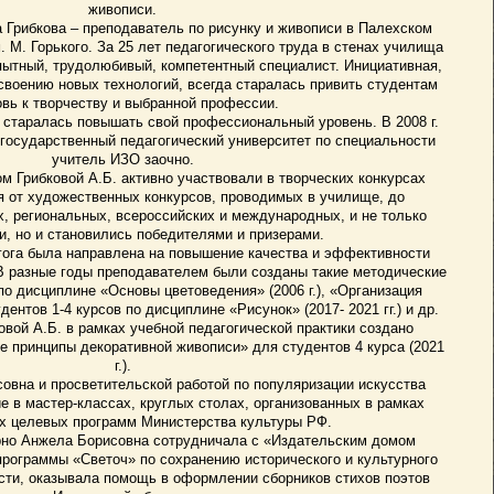
живописи.
а Грибкова – преподаватель по рисунку и живописи в Палехском
М. Горького. За 25 лет педагогического труда в стенах училища
пытный, трудолюбивый, компетентный специалист. Инициативная,
освоению новых технологий, всегда старалась привить студентам
вь к творчеству и выбранной профессии.
, старалась повышать свой профессиональный уровень. В 2008 г.
государственный педагогический университет по специальности
учитель ИЗО заочно.
м Грибковой А.Б. активно участвовали в творческих конкурсах
ая от художественных конкурсов, проводимых в училище, до
, региональных, всероссийских и международных, и не только
и, но и становились победителями и призерами.
гога была направлена на повышение качества и эффективности
В разные годы преподавателем были созданы такие методические
 по дисциплине «Основы цветоведения» (2006 г.), «Организация
ентов 1-4 курсов по дисциплине «Рисунок» (2017- 2021 гг.) и др.
вой А.Б. в рамках учебной педагогической практики создано
е принципы декоративной живописи» для студентов 4 курса (2021
г.).
вна и просветительской работой по популяризации искусства
е в мастер-классах, круглых столах, организованных в рамках
 целевых программ Министерства культуры РФ.
рно Анжела Борисовна сотрудничала с «Издательским домом
рограммы «Светоч» по сохранению исторического и культурного
сти, оказывала помощь в оформлении сборников стихов поэтов