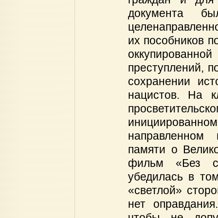
документа б
целенаправленно
их пособников п
оккупированной
преступлений, п
сохранении ист
нацистов. На 
просветительск
инициированном 
направленном 
памяти о Велик
фильм «Без с
убедилась в том
«светлой» сторо
нет оправдания
чтобы не допу