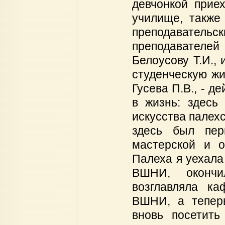
девчонкой прие
училище, также
преподаватель
преподавателей
Белоусову Т.И.,
студенческую жи
Гусева П.В., - д
в жизнь: здесь 
искусства палех
здесь был пер
мастерской и о
Палеха я уехала
ВШНИ, окончи
возглавляла ка
ВШНИ, а теперь
вновь посетить