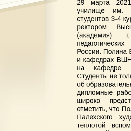
29 марта 2021
училище им. М
студентов 3-4 к
ректором Выс
(академия) г
педагогически
России. Полина 
и кафедрах ВШНИ
на кафедре л
Студенты не тол
об образователь
дипломные рабо
широко предс
отметить, что П
Палехского худ
теплотой вспо