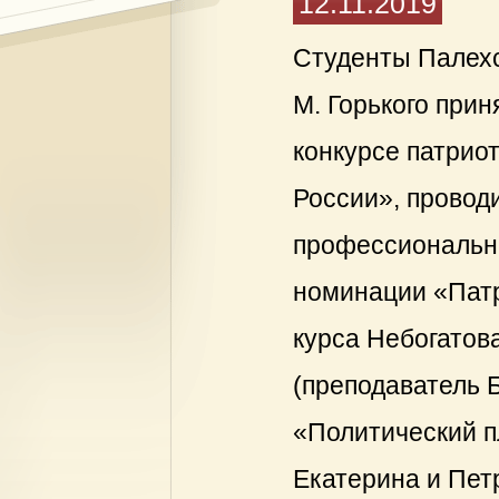
12.11.2019
Студенты Палехс
М. Горького при
конкурсе патрио
России», провод
профессиональны
номинации «Патр
курса Небогатов
(преподаватель 
«Политический п
Екатерина и Пет