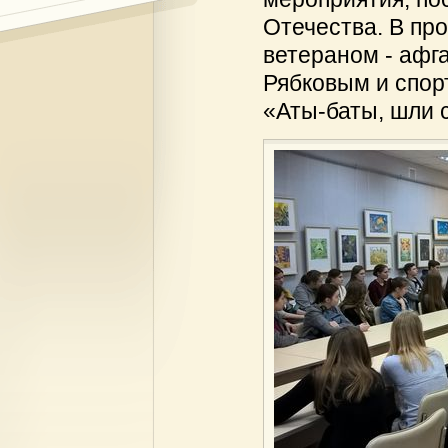
Отечества. В пр
ветераном - аф
Рябковым и спор
«Аты-баты, шли