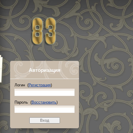
Авторизация
Логин (
Регистрация
)
Пароль (
Восстановить
)