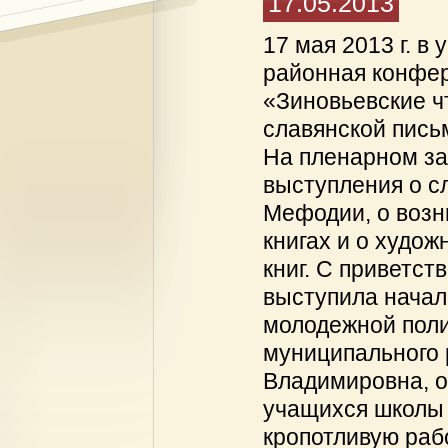
17.05.2013
17 мая 2013 г. в
районная конфер
«Зиновьевские ч
славянской пись
На пленарном з
выступления о с
Мефодии, о возн
книгах и о худо
книг. С приветс
выступила началь
молодежной поли
муниципального 
Владимировна, о
учащихся школы 
кропотливую раб